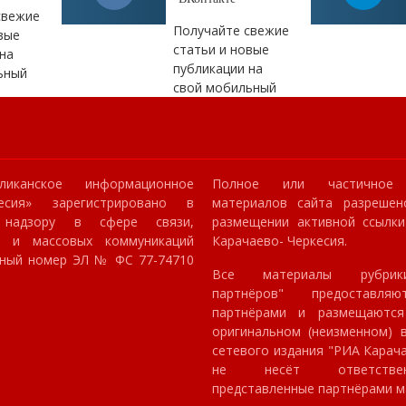
свежие
Получайте свежие
вые
статьи и новые
на
публикации на
ьный
свой мобильный
ликанское информационное
Полное или частичное 
кесия» зарегистрировано в
материалов сайта разрешен
 надзору в сфере связи,
размещении активной ссылк
й и массовых коммуникаций
Карачаево- Черкесия.
онный номер ЭЛ № ФС 77-74710
Все материалы рубрик
партнёров" предоставля
партнёрами и размещаютс
оригинальном (неизменном) в
сетевого издания "РИА Карач
не несёт ответстве
представленные партнёрами м