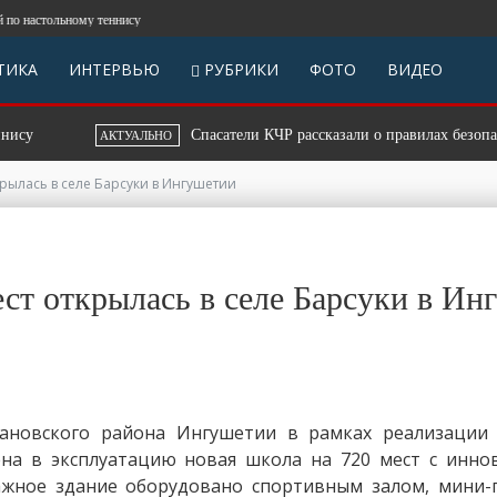
настольному теннису
ТИКА
ИНТЕРВЬЮ
РУБРИКИ
ФОТО
ВИДЕО
у
Спасатели КЧР рассказали о правилах безопасны
АКТУАЛЬНО
рылась в селе Барсуки в Ингушетии
ст открылась в селе Барсуки в Ин
рановского района Ингушетии в рамках реализации
ена в эксплуатацию новая школа на 720 мест с инн
ажное здание оборудовано спортивным залом, мини