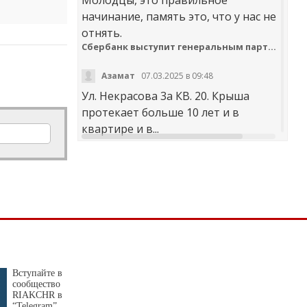
начинание, память это, что у нас не
отнять.
Сбербанк выступит генеральным партнером онлайн-шествия «Бессмертный полк»
Азамат
07.03.2025 в 09:48
Ул. Некрасова 3а КВ. 20. Крыша
протекает больше 10 лет и в
квартире и в...
t30desy61u7jx4rdxzkc9whog6ge4qsi.m
Куда обращаться с жалобой на работу аварийно-диспетчерских служб Карачаево-Черкесии
Аноним
20.02.2025 в 12:29
научите правильно чистить
дороги. не оставлять гребни ,не...
В мэрии Черкесска заработала «горячая линия» по вопросам отопления
Вступайте в
сообщество
Я
30.01.2025 в 14:38
RIAKCHR в
“Telegram”