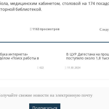
бола, медицинским кабинетом, столовой на 174 посад
сторной библиотекой.
1163 просмотров
След
бука интернета»
В ЦУР Дагестана на про
делом «Поиск работы в
поступило около 1,8 ты
422
11.03.2024
олучайте свежие новости на электронную почту
Подписаться