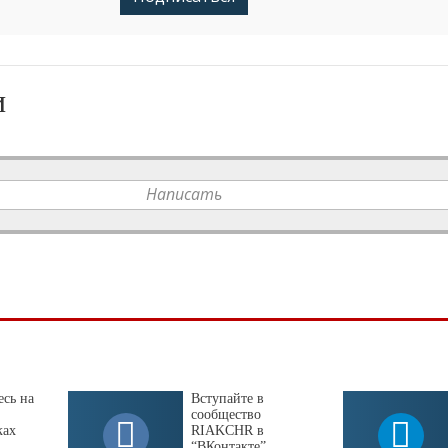
и
Написать
сь на
Вступайте в
сообщество
ках
RIAKCHR в
“ВКонтакте”