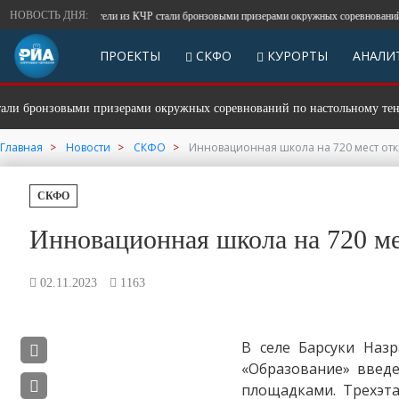
НОВОСТЬ ДНЯ:
Спасатели из КЧР стали бронзовыми призерами окружных соревнований по 
ПРОЕКТЫ
СКФО
КУРОРТЫ
АНАЛИ
 бронзовыми призерами окружных соревнований по настольному теннис
Главная
Новости
СКФО
Инновационная школа на 720 мест отк
СКФО
Инновационная школа на 720 ме
02.11.2023
1163
В селе Барсуки Наз
«Образование» введ
площадками. Трехэт