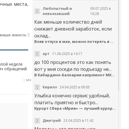
очных места,
Любопытный и
09.07.2025 в
невъехавший
16:28
Как меньше количество дней
снижает дневной заработок, если
оклад...
ующая новость
Взяв отпуск в мае, можно потерять в деньгах
арт
11.06.2025 в 14:17
до 100 процентов это как понять
шлой неделе
сяч обращений
вот у мня соседи по подъезду не...
В Кабардино-Балкарии капремонт МКД идёт с опережением графика
684
Кирилл
24.04.2025 в 09:05
Улыбка конечно сервис удобный,
платить приятно и быстро...
Курорт Сбера «Мрия» — лучший курортный отель по версии Russian Hospitality Awards
Дмитрий
23.04.2025 в 11:42
Молодцы, это правильное