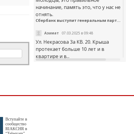
начинание, память это, что у нас не
отнять.
Сбербанк выступит генеральным партнером онлайн-шествия «Бессмертный полк»
Азамат
07.03.2025 в 09:48
Ул. Некрасова 3а КВ. 20. Крыша
протекает больше 10 лет и в
квартире и в...
t30desy61u7jx4rdxzkc9whog6ge4qsi.m
Куда обращаться с жалобой на работу аварийно-диспетчерских служб Карачаево-Черкесии
Аноним
20.02.2025 в 12:29
научите правильно чистить
дороги. не оставлять гребни ,не...
В мэрии Черкесска заработала «горячая линия» по вопросам отопления
Вступайте в
сообщество
Я
30.01.2025 в 14:38
RIAKCHR в
“Telegram”