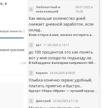
в, в
Любопытный и
09.07.2025 в
невъехавший
16:28
Как меньше количество дней
снижает дневной заработок, если
оклад...
ующая новость
Взяв отпуск в мае, можно потерять в деньгах
арт
11.06.2025 в 14:17
 землетрясение
до 100 процентов это как понять
вот у мня соседи по подъезду не...
В Кабардино-Балкарии капремонт МКД идёт с опережением графика
270
Кирилл
24.04.2025 в 09:05
Улыбка конечно сервис удобный,
платить приятно и быстро...
Курорт Сбера «Мрия» — лучший курортный отель по версии Russian Hospitality Awards
Дмитрий
23.04.2025 в 11:42
Молодцы, это правильное