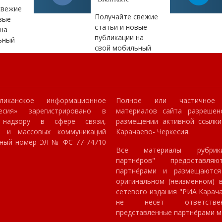
свежие
Получайте свежие
вые
статьи и новые
на
публикации на
ьный
свой мобильный
ликанское информационное
Полное или частичное 
кесия» зарегистрировано в
материалов сайта разрешен
 надзору в сфере связи,
размещении активной ссылк
й и массовых коммуникаций
Карачаево- Черкесия.
онный номер ЭЛ № ФС 77-74710
Все материалы рубрик
партнёров" предоставля
партнёрами и размещаютс
оригинальном (неизменном) в
сетевого издания "РИА Карач
не несёт ответстве
представленные партнёрами м