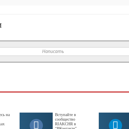
и
Написать
сь на
Вступайте в
сообщество
ках
RIAKCHR в
“ВКонтакте”