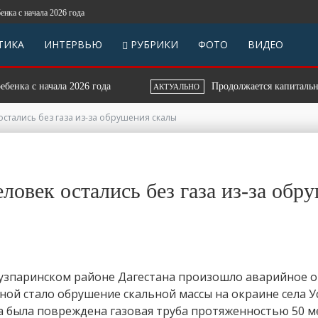
 начала 2026 года
ТИКА
ИНТЕРВЬЮ
РУБРИКИ
ФОТО
ВИДЕО
а с начала 2026 года
Продолжается капитальный р
АКТУАЛЬНО
 остались без газа из-за обрушения скалы
еловек остались без газа из-за обр
кузпаринском районе Дагестана произошло аварийное 
ной стало обрушение скальной массы на окраине села Ус
 была повреждена газовая труба протяженностью 50 ме