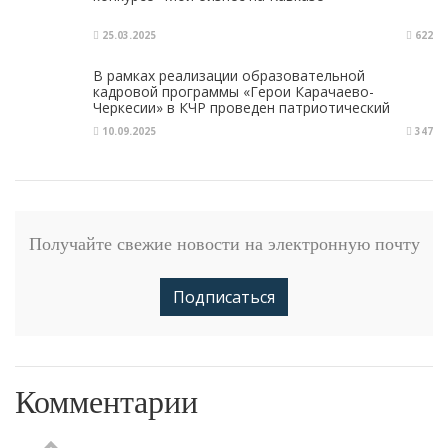
25.03.2025
622
В рамках реализации образовательной
кадровой программы «Герои Карачаево-
Черкесии» в КЧР проведен патриотический
марафон
10.09.2025
347
Получайте свежие новости на электронную почту
Подписаться
Комментарии