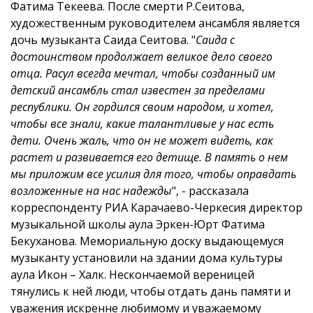
Фатима Текеева.
После смерти Р.Сеитова,
художественным руководителем ансамбля является
дочь музыканта Саида Сеитова.
"
Саида с
достоинством продолжает великое дело своего
отца. Расул всегда мечтал, чтобы созданный им
детский ансамбль стал известен за пределами
республики. Он гордился своим народом, и хотел,
чтобы все знали, какие талантливые у нас есть
дети. Очень жаль, что он не может видеть, как
растет и развивается его детище. В память о нем
мы приложим все усилия для того, чтобы оправдать
возложенные на нас надежды
", - рассказала
корреспонденту РИА Карачаево-Черкесия директор
музыкальной школы аула Эркен-Юрт Фатима
Бекуханова.
Мемориальную доску выдающемуся
музыканту установили на здании дома культуры
аула Икон – Халк. Нескончаемой вереницей
тянулись к ней люди, чтобы отдать дань памяти и
уважения искренне любимому и уважаемому