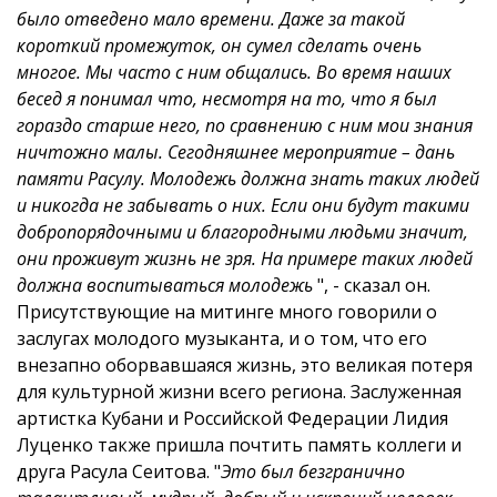
было отведено мало времени. Даже за такой
короткий промежуток, он сумел сделать очень
многое. Мы часто с ним общались. Во время наших
бесед я понимал что, несмотря на то, что я был
гораздо старше него, по сравнению с ним мои знания
ничтожно малы. Сегодняшнее мероприятие – дань
памяти Расулу. Молодежь должна знать таких людей
и никогда не забывать о них. Если они будут такими
добропорядочными и благородными людьми значит,
они проживут жизнь не зря. На примере таких людей
должна воспитываться молодежь
", - сказал он.
Присутствующие на митинге много говорили о
заслугах молодого музыканта, и о том, что его
внезапно оборвавшаяся жизнь, это великая потеря
для культурной жизни всего региона.
Заслуженная
артистка Кубани и Российской Федерации Лидия
Луценко также пришла почтить память коллеги и
друга Расула Сеитова.
"
Это был безгранично