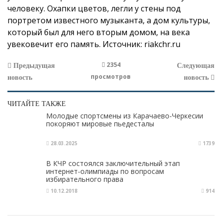
человеку.
Охапки цветов, легли у стены под
портретом известного музыканта, а дом культуры,
который был для него вторым домом, на века
увековечит его память.
Источник:
riakchr.ru
2354
Предыдущая
Следующая
просмотров
новость
новость
ЧИТАЙТЕ ТАКЖЕ
Молодые спортсмены из Карачаево-Черкесии
покоряют мировые пьедесталы
28.03.2025
1739
В КЧР состоялся заключительный этап
интернет-олимпиады по вопросам
избирательного права
10.12.2018
914