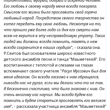
талантливый, мудрый, добрый и искрений человек.
Его любовь к своему народу меня всегда покоряла.
Смыслом его жизни было прославить свой горячо
любимый народ. Посредством своего творчества он
хотел передать ему свою любовь. Несмотря на то,
что прошло уже более года со дня его смерти нам
всем не верится в эту несправедливую утрату. Таких
людей мы должны всегда помнить, память о нем
всегда сохранится в наших сердцах
", - сказала она.
Р.Сеитов был основателем широко известного
детского ансамбля песни и танца "Маьметекей". Его
воспитанники с теплотой и слезами на глазах
вспоминают своего учителя.
"
Расул Муссович был для
меня идеалом. Он всегда ласково к нам обращался,
никогда нас не ругал, если мы делали что-то не так.
Я бесконечно счастлива, что была знакома с ним. Он
очень многому нас научил. Мы всегда будем его
помнить и будем стараться прославлять его великое
имя
", - рассказала участница ансамбля "Маьметекей"