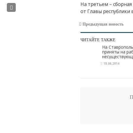
На третьем – сборная
от Главы республики в
Предыдущая новость
ЧИТАЙТЕ ТАКЖЕ
На Ставрополь
приняты на ра
несуществующ
образовании
18.06.2014
П