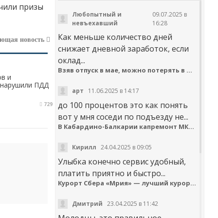
учили призы
Любопытный и
09.07.2025 в
невъехавший
16:28
Как меньше количество дней
ующая новость
снижает дневной заработок, если
оклад...
Взяв отпуск в мае, можно потерять в деньгах
ов и
з нарушили ПДД
арт
11.06.2025 в 14:17
до 100 процентов это как понять
729
вот у мня соседи по подъезду не...
В Кабардино-Балкарии капремонт МКД идёт с опережением графика
Кирилл
24.04.2025 в 09:05
Улыбка конечно сервис удобный,
платить приятно и быстро...
Курорт Сбера «Мрия» — лучший курортный отель по версии Russian Hospitality Awards
Дмитрий
23.04.2025 в 11:42
Молодцы, это правильное