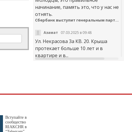
начинание, память это, что у нас не
отнять.
Сбербанк выступит генеральным партнером онлайн-шествия «Бессмертный полк»
Азамат
07.03.2025 в 09:48
Ул. Некрасова 3а КВ. 20. Крыша
протекает больше 10 лет и в
квартире и в...
t30desy61u7jx4rdxzkc9whog6ge4qsi.m
Куда обращаться с жалобой на работу аварийно-диспетчерских служб Карачаево-Черкесии
Аноним
20.02.2025 в 12:29
научите правильно чистить
дороги. не оставлять гребни ,не...
В мэрии Черкесска заработала «горячая линия» по вопросам отопления
Вступайте в
сообщество
Я
30.01.2025 в 14:38
RIAKCHR в
“Telegram”