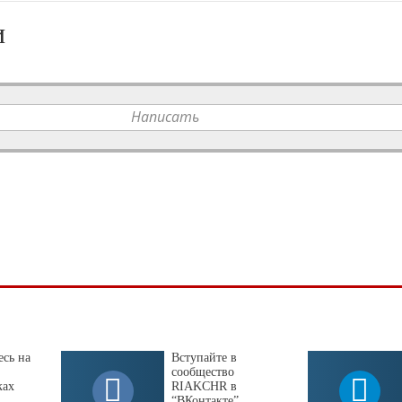
и
Написать
сь на
Вступайте в
сообщество
ках
RIAKCHR в
“ВКонтакте”