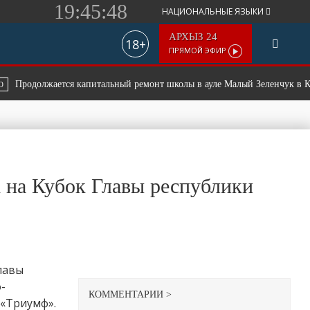
19:45:48
НАЦИОНАЛЬНЫЕ ЯЗЫКИ
АРХЫЗ 24
18+
ПРЯМОЙ ЭФИР
родолжается капитальный ремонт школы в ауле Малый Зеленчук в КЧР
к на Кубок Главы республики
лавы
-
КОММЕНТАРИИ >
 «Триумф».