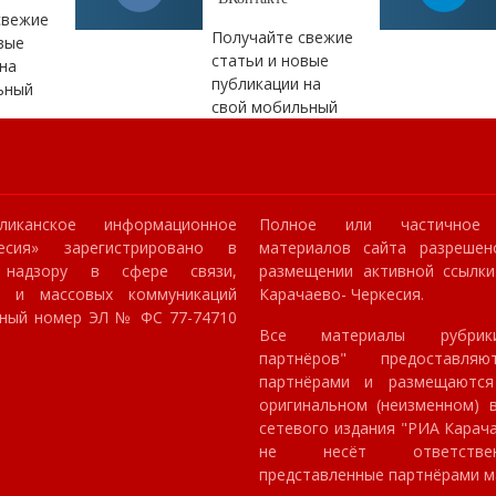
свежие
Получайте свежие
вые
статьи и новые
на
публикации на
ьный
свой мобильный
ликанское информационное
Полное или частичное 
кесия» зарегистрировано в
материалов сайта разрешен
 надзору в сфере связи,
размещении активной ссылк
й и массовых коммуникаций
Карачаево- Черкесия.
онный номер ЭЛ № ФС 77-74710
Все материалы рубрик
партнёров" предоставля
партнёрами и размещаютс
оригинальном (неизменном) в
сетевого издания "РИА Карач
не несёт ответстве
представленные партнёрами м