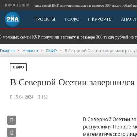
НОВОСТЬ ДНЯ:
орядка 400 молодых семей КЧР получили выплату в размере 300 тысяч рублей на третье
ПРОЕКТЫ
СКФО
КУРОРТЫ
АНАЛИ
одых семей КЧР получили выплату в размере 300 тысяч рублей на третье
Главная
Новости
СКФО
В Северной Осетии завершился респуб
СКФО
В Северной Осетии завершился 
15.04.2024
182
В Северной Осетии за
республики. Первое м
математического лице