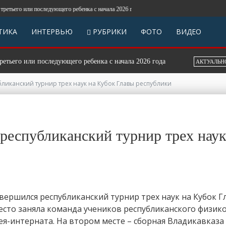
го или последующего ребенка с начала 2026 года
ТИКА
ИНТЕРВЬЮ
РУБРИКИ
ФОТО
ВИДЕО
го или последующего ребенка с начала 2026 года
П
АКТУАЛЬНО
ликанский турнир трех наук на Кубок Главы республики
республиканский турнир трех нау
вершился республиканский турнир трех наук на Кубок Г
есто заняла команда учеников республиканского физико
я-интерната. На втором месте – сборная Владикавказа